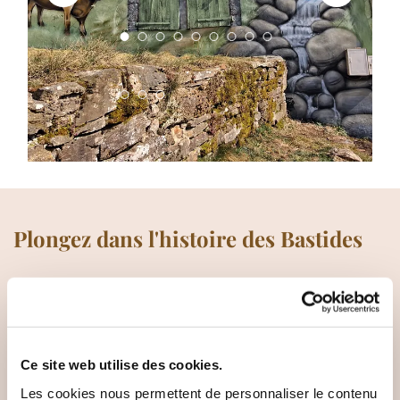
Plongez dans l'histoire des Bastides
Notre auberge de charme vous invite à plonger dans
un lieu chargé d'histoire au cœur des GR68 (tour du
mont Lozère) GR7 (des vosges aux pyrénés), et non
Ce site web utilise des cookies.
loin du GR70 (chemin de Stevenson). Ce gîte d'étape
Les cookies nous permettent de personnaliser le contenu