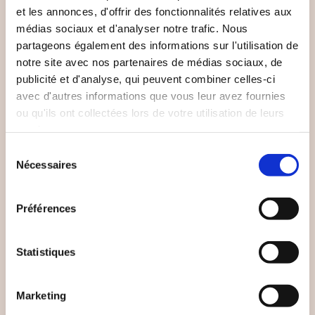
était autrefois un relais de diligence, un bâtiment
et les annonces, d'offrir des fonctionnalités relatives aux
centenaire abandonné pendant plus de dix ans. Animée
médias sociaux et d'analyser notre trafic. Nous
par une passion pour le patrimoine et les traditions,
partageons également des informations sur l'utilisation de
notre site avec nos partenaires de médias sociaux, de
notre famille a rénové ce bâtiment pour en faire une
publicité et d'analyse, qui peuvent combiner celles-ci
auberge unique. L'hospitalité des Bastides offre aux
avec d'autres informations que vous leur avez fournies
voyageurs une escapade riche en histoire et en
ou qu'ils ont collectées lors de votre utilisation de leurs
services.
convivialité. Bénéficiez du charme authentique
Sélection
combiné au confort moderne.
Nécessaires
du
consentement
Préférences
Statistiques
Marketing