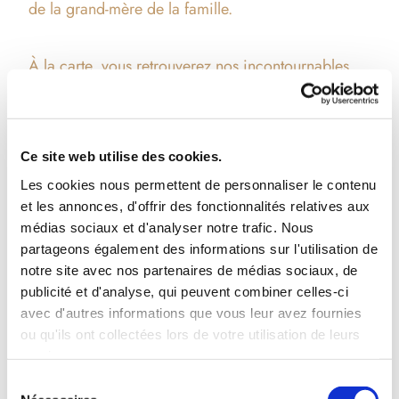
de la grand-mère de la famille.
À la carte, vous retrouverez nos incontournables
ainsi qu’un choix de salades composées et
originales, comme la biquette (chèvre chaud,
poitrine fumée, roquette et vinaigrette à l’ail), et
Ce site web utilise des cookies.
bien d’autres suggestions selon les envies.
Les cookies nous permettent de personnaliser le contenu
et les annonces, d'offrir des fonctionnalités relatives aux
médias sociaux et d'analyser notre trafic. Nous
Tous nos desserts sont faits maison ou issus d’une
partageons également des informations sur l'utilisation de
fabrication artisanale, pour finir votre repas sur une
notre site avec nos partenaires de médias sociaux, de
touche gourmande.
publicité et d'analyse, qui peuvent combiner celles-ci
avec d'autres informations que vous leur avez fournies
ou qu'ils ont collectées lors de votre utilisation de leurs
services.
Sélection