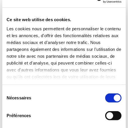
labore et dolore magna aliqua. Ut enim ad minim
veniam, quis nostrud exercitation ullamco laboris nisi ut
aliquip ex ea commodo consequat. Duis aute irure
Ce site web utilise des cookies.
dolor in reprehenderit in voluptate velit esse cillum
Les cookies nous permettent de personnaliser le contenu
et les annonces, d'offrir des fonctionnalités relatives aux
dolore eu fugiat nulla pariatur. Excepteur sint occaecat
médias sociaux et d'analyser notre trafic. Nous
cupi datat non proident, sunt in culpa qui officia
partageons également des informations sur l'utilisation de
deserunt, eaque ipsa quae ab illo.
notre site avec nos partenaires de médias sociaux, de
publicité et d'analyse, qui peuvent combiner celles-ci
avec d'autres informations que vous leur avez fournies
Example label
ou qu'ils ont collectées lors de votre utilisation de leurs
Subtext
services.
Example label
Sélection
Nécessaires
Subtext
du
consentement
Example label
Préférences
Subtext
Example label