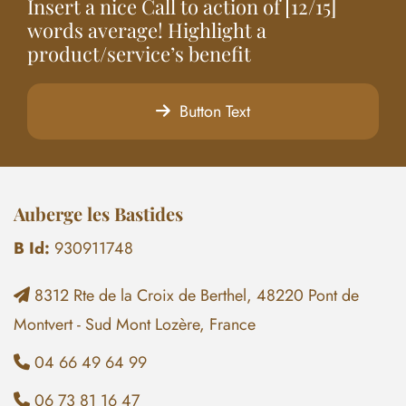
Insert a nice Call to action of [12/15]
words average! Highlight a
product/service’s benefit
Button Text
Auberge les Bastides
B Id:
930911748
8312 Rte de la Croix de Berthel, 48220 Pont de

Montvert - Sud Mont Lozère, France
04 66 49 64 99

06 73 81 16 47
