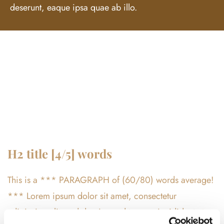
deserunt, eaque ipsa quae ab illo.
H2 title [4/5] words
This is a *** PARAGRAPH of (60/80) words average!
*** Lorem ipsum dolor sit amet, consectetur
adipiscing elit, sed do eiusmod tempor incididunt ut