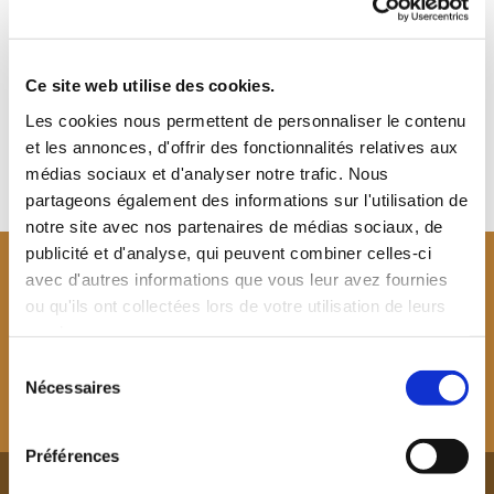
dolor in reprehenderit in voluptate velit esse cillum
dolore eu fugiat nulla pariatur. Excepteur sint occaecat
cupi datat non proident, sunt in culpa qui officia
Ce site web utilise des cookies.
deserunt, eaque ipsa quae ab illo.
Les cookies nous permettent de personnaliser le contenu
et les annonces, d'offrir des fonctionnalités relatives aux
médias sociaux et d'analyser notre trafic. Nous
partageons également des informations sur l'utilisation de
notre site avec nos partenaires de médias sociaux, de
publicité et d'analyse, qui peuvent combiner celles-ci
avec d'autres informations que vous leur avez fournies
ou qu'ils ont collectées lors de votre utilisation de leurs
services.
Sélection
Nécessaires
du
consentement
Préférences