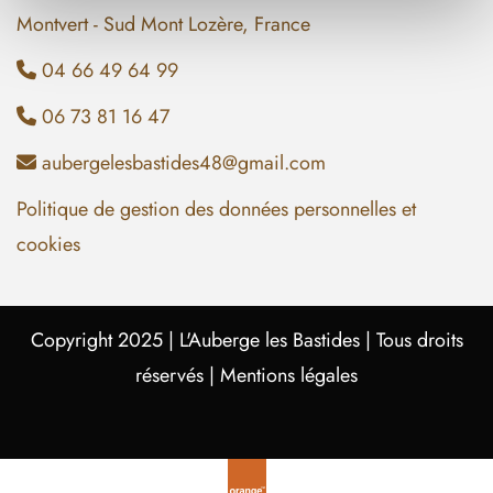
Montvert - Sud Mont Lozère, France
04 66 49 64 99

06 73 81 16 47

aubergelesbastides48@gmail.com

Politique de gestion des données personnelles et
cookies
Copyright 2025 |
L'Auberge les Bastides
| Tous droits
réservés |
Mentions légales