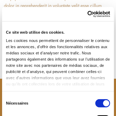
dolor in reprehenderit in voluptate velit esse cillum
dolore eu fugiat nulla pariatur. Excepteur sint occaecat
cupi datat non proident, sunt in culpa qui officia
deserunt, eaque ipsa quae ab illo.
Ce site web utilise des cookies.
Les cookies nous permettent de personnaliser le contenu
Place Categories+ widget here {{and remove this text}}
et les annonces, d'offrir des fonctionnalités relatives aux
Place Catalog+ widget here {{and remove this text}}
médias sociaux et d'analyser notre trafic. Nous
partageons également des informations sur l'utilisation de
notre site avec nos partenaires de médias sociaux, de
publicité et d'analyse, qui peuvent combiner celles-ci
avec d'autres informations que vous leur avez fournies
ou qu'ils ont collectées lors de votre utilisation de leurs
services.
Sélection
Nécessaires
du
consentement